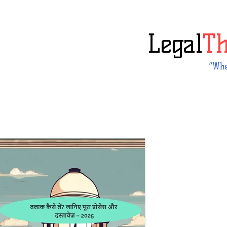
Legal
T
“Whe